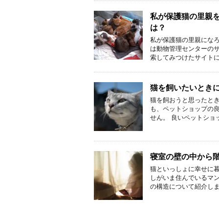
私が保護猫の里親
は？
私が保護猫の里親になろ
は動物管理センターの
索してみつけたサイトに
猫を飼いたいとき
猫を飼おうと思ったと
も、ペットショップの
せん。 良いペットショ
寝室の壁の中から
猫といっしょに幸せに暮
しがいま住んでいるマ
の構造について紹介し