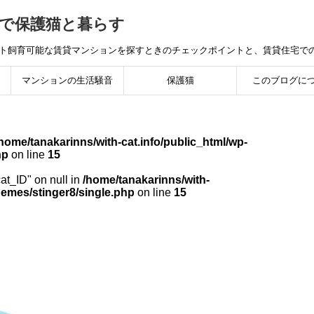
で保護猫と暮らす
ット飼育可能な賃貸マンションを探すときのチェックポイントと、賃貸住宅で
マンションの生活騒音
保護猫
このブログに
home/tanakarinns/with-cat.info/public_html/wp-
hp
on line
15
cat_ID" on null in
/home/tanakarinns/with-
hemes/stinger8/single.php
on line
15