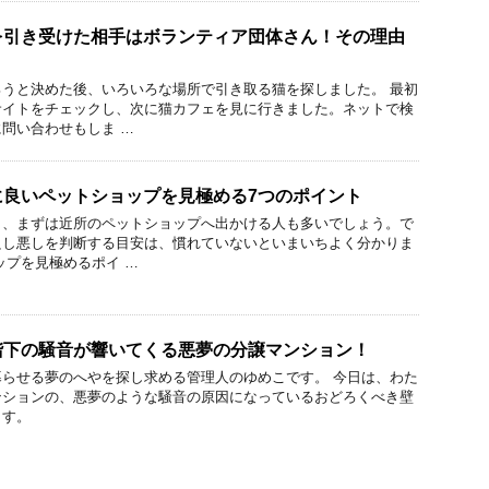
を引き受けた相手はボランティア団体さん！その理由
うと決めた後、いろいろな場所で引き取る猫を探しました。 最初
サイトをチェックし、次に猫カフェを見に行きました。ネットで検
問い合わせもしま …
に良いペットショップを見極める7つのポイント
き、まずは近所のペットショップへ出かける人も多いでしょう。で
良し悪しを判断する目安は、慣れていないといまいちよく分かりま
ップを見極めるポイ …
階下の騒音が響いてくる悪夢の分譲マンション！
らせる夢のへやを探し求める管理人のゆめこです。 今日は、わた
ンションの、悪夢のような騒音の原因になっているおどろくべき壁
ます。