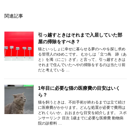
関連記事
引っ越すときはそれまで入居していた部
屋の掃除をすべき？
猫といっしょに幸せに暮らせる夢のへやを探し求め
る管理人のゆめこです。 むかしは「立つ鳥 跡（あ
と）を濁（にご）さず」と言って、引っ越すときは
それまで住んでいたへやの掃除をするのは当たり前
だと考えている …
1年目に必要な猫の医療費の目安はいく
ら？
猫を飼うときは、不妊手術が終わるまでは立て続け
に医療費がかかります。どんな処置が必要で費用は
どれくらいか、おおまかな目安を紹介します。 スポ
ンサーリンク 目次 1歳までに必要な医療費 動物病
院の診察料 …