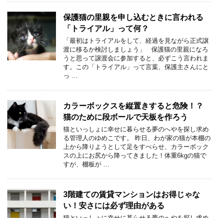
保護猫の里親を申し込むときに言われる
「トライアル」って何？
「最初はトライアルをして、経過を見ながら正式譲
渡に移るか検討しましょう」 保護猫の里親になろ
うと思って譲渡会に参加すると、必ずこう言われま
す。この「トライアル」って言葉、保護主さんにと
っ …
カラーボックスを縦置きすると危険！？
猫のために段ボールで天板を作ろう
猫といっしょに幸せに暮らせる夢のへやを探し求め
る管理人のゆめこです。 昨日、わが家の猫が本棚の
上から降りようとして足をすべらせ、カラーボック
スの上にお尻から降ってきました！体重6kgの猫で
すが、棚板が …
3階建ての賃貸マンションはお得じゃな
い！安さには必ず理由がある
猫といっしょに幸せに暮らせる夢のへやを探し求め