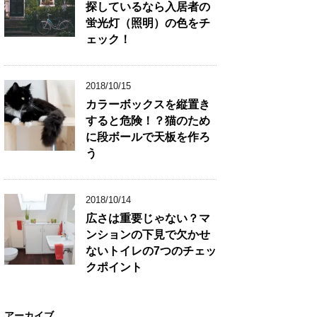
探しているなら入居者の
蛍光灯（照明）の色をチ
ェック！
2018/10/15
カラーボックスを縦置き
すると危険！？猫のため
に段ボールで天板を作ろ
う
2018/10/14
広さは重要じゃない？マ
ンションの下見で欠かせ
ないトイレの7つのチェッ
クポイント
アーカイブ