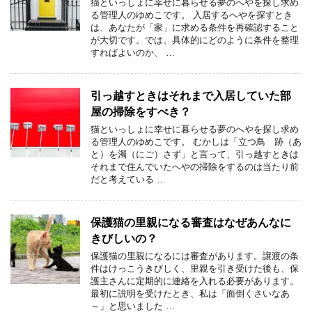
猫といっしょに幸せに暮らせる夢のへやを探し求め
る管理人のゆめこです。 入居するへやを探すとき
は、あなたが「家」に求める条件を再確認すること
が大切です。では、具体的にどのように条件を整理
すればよいのか、 …
引っ越すときはそれまで入居していた部
屋の掃除をすべき？
猫といっしょに幸せに暮らせる夢のへやを探し求め
る管理人のゆめこです。 むかしは「立つ鳥 跡（あ
と）を濁（にご）さず」と言って、引っ越すときは
それまで住んでいたへやの掃除をするのは当たり前
だと考えている …
保護猫の里親になる審査はなぜあんなに
きびしいの？
保護猫の里親になるには審査があります。譲渡の条
件はけっこうきびしく、里親を引き受けた後も、保
護主さんに定期的に連絡を入れる必要があります。
最初に説明を受けたとき、私は「面倒くさいなあ
～」と思いました …