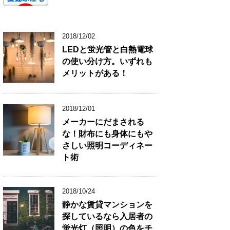
2018/12/02
LEDと蛍光管と白熱電球
の使い分け方。いずれも
メリットがある！
2018/12/01
メーカーにだまされる
な！財布にも身体にもや
さしい照明コーディネー
ト術
2018/10/24
静かな賃貸マンションを
探しているなら入居者の
蛍光灯（照明）の色をチ