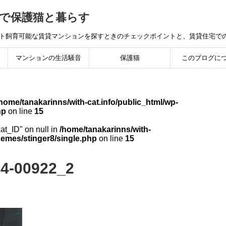
で保護猫と暮らす
ット飼育可能な賃貸マンションを探すときのチェックポイントと、賃貸住宅で
マンションの生活騒音
保護猫
このブログに
home/tanakarinns/with-cat.info/public_html/wp-
hp
on line
15
cat_ID" on null in
/home/tanakarinns/with-
hemes/stinger8/single.php
on line
15
04-00922_2