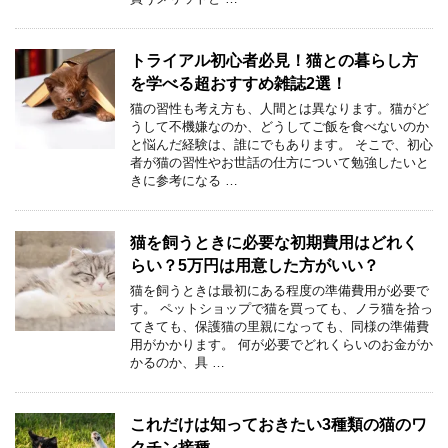
トライアル初心者必見！猫との暮らし方
を学べる超おすすめ雑誌2選！
猫の習性も考え方も、人間とは異なります。猫がど
うして不機嫌なのか、どうしてご飯を食べないのか
と悩んだ経験は、誰にでもあります。 そこで、初心
者が猫の習性やお世話の仕方について勉強したいと
きに参考になる …
猫を飼うときに必要な初期費用はどれく
らい？5万円は用意した方がいい？
猫を飼うときは最初にある程度の準備費用が必要で
す。 ペットショップで猫を買っても、ノラ猫を拾っ
てきても、保護猫の里親になっても、同様の準備費
用がかかります。 何が必要でどれくらいのお金がか
かるのか、具 …
これだけは知っておきたい3種類の猫のワ
クチン接種