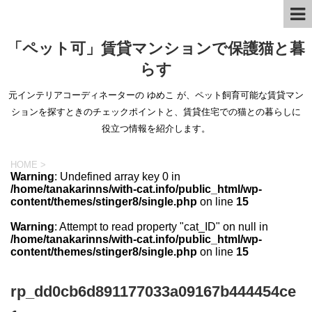
「ペット可」賃貸マンションで保護猫と暮
らす
元インテリアコーディネーターの ゆめこ が、ペット飼育可能な賃貸マン
ションを探すときのチェックポイントと、賃貸住宅での猫との暮らしに
役立つ情報を紹介します。
HOME
>
Warning
: Undefined array key 0 in
/home/tanakarinns/with-cat.info/public_html/wp-
content/themes/stinger8/single.php
on line
15
Warning
: Attempt to read property "cat_ID" on null in
/home/tanakarinns/with-cat.info/public_html/wp-
content/themes/stinger8/single.php
on line
15
rp_dd0cb6d891177033a09167b444454ce