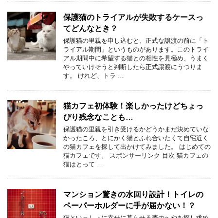
保護猫のトライアルが失敗するケースっ
てどんなとき？
保護猫の里親を申し込むと、正式な譲渡の前に「ト
ライアル期間」というものがあります。このトライ
アル期間中に希望する猫との相性を見極め、うまく
やっていけそうと判断したら正式譲渡にうつりま
す。 けれど、トラ …
猫カフェ初体験！楽しかったけどちょっ
ぴり残念なことも…
保護猫の里親を引き受けるかどうかまだ決めていな
かったころ、とにかく猫とふれ合いたくて自宅近く
の猫カフェを探して出かけてみました。 はじめての
猫カフェです。 スポンサーリンク 目次 猫カフェの
猫はとって …
マンション驚きの水回り設計！トイレの
ペーパーホルダーに手が届かない！？
猫といっしょに幸せに暮らせる夢のへやを探し求め