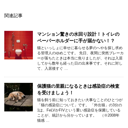
関連記事
マンション驚きの水回り設計！トイレの
ペーパーホルダーに手が届かない！？
猫といっしょに幸せに暮らせる夢のへやを探し求め
る管理人のゆめこです。 先日、夜間に突然ブレーカ
ーが落ちたときは本当に焦りましたが、それは入居
してから数年も経った日の出来事です。それに対し
て、入居後すぐ …
保護猫の里親になるときは感染症の検査
を受けましょう！
猫を飼う前に知っておきたい大事なことのひとつが
「猫の感染症について」です。 「外出猫」の3分の
1は、FeLVかFIVという重い感染症を保菌している
ことが、統計から分かっています。 （※2008年
猫感 …