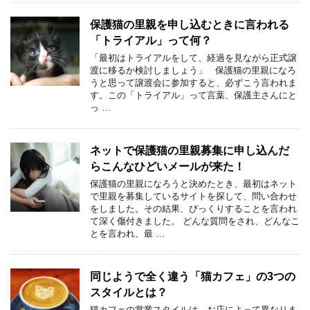
保護猫の里親を申し込むときに言われる
「トライアル」って何？
「最初はトライアルをして、経過を見ながら正式譲
渡に移るか検討しましょう」 保護猫の里親になろ
うと思って譲渡会に参加すると、必ずこう言われま
す。この「トライアル」って言葉、保護主さんにと
っ …
ネットで保護猫の里親募集に申し込んだ
らこんなひどいメールが来た！
保護猫の里親になろうと決めたとき、最初はネット
で里親を募集しているサイトを探して、問い合わせ
をしました。その結果、びっくりすることを言われ
て深く傷付きました。 どんな質問をされ、どんなこ
とを言われ、最 …
同じようで全く違う「猫カフェ」の3つの
スタイルとは？
猫カフェの営業スタイルは、お店によって異なりま