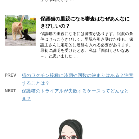
保護猫の里親になる審査はなぜあんなに
きびしいの？
保護猫の里親になるには審査があります。譲渡の条
件はけっこうきびしく、里親を引き受けた後も、保
護主さんに定期的に連絡を入れる必要があります。
最初に説明を受けたとき、私は「面倒くさいなあ
～」と思いました …
PREV
猫のワクチン接種に時期や回数の決まりはある？注意
することは？
NEXT
保護猫のトライアルが失敗するケースってどんなと
き？