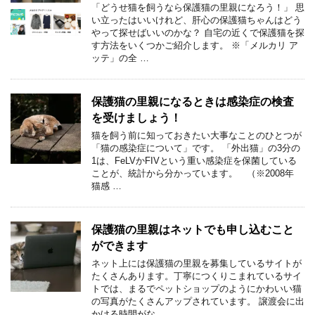
「どうせ猫を飼うなら保護猫の里親になろう！」 思
い立ったはいいけれど、肝心の保護猫ちゃんはどう
やって探せばいいのかな？ 自宅の近くで保護猫を探
す方法をいくつかご紹介します。 ※「メルカリ ア
ッテ」の全 …
保護猫の里親になるときは感染症の検査
を受けましょう！
猫を飼う前に知っておきたい大事なことのひとつが
「猫の感染症について」です。 「外出猫」の3分の
1は、FeLVかFIVという重い感染症を保菌している
ことが、統計から分かっています。 （※2008年
猫感 …
保護猫の里親はネットでも申し込むこと
ができます
ネット上には保護猫の里親を募集しているサイトが
たくさんあります。丁寧につくりこまれているサイ
トでは、まるでペットショップのようにかわいい猫
の写真がたくさんアップされています。 譲渡会に出
かける時間がな …