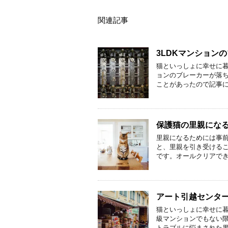
関連記事
3LDKマンション
猫といっしょに幸せに暮
ョンのブレーカーが落
ことがあったので記事に
保護猫の里親にな
里親になるためには事
と、里親を引き受けるこ
です。オールクリアでき
アート引越センタ
猫といっしょに幸せに暮
級マンションでもない
トラブルに悩まされた果