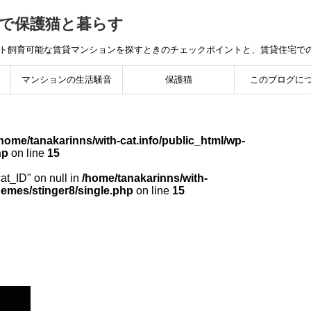
で保護猫と暮らす
ット飼育可能な賃貸マンションを探すときのチェックポイントと、賃貸住宅で
マンションの生活騒音
保護猫
このブログに
home/tanakarinns/with-cat.info/public_html/wp-
hp
on line
15
cat_ID" on null in
/home/tanakarinns/with-
hemes/stinger8/single.php
on line
15