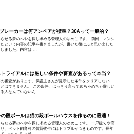
のブレーカーは何アンペアが標準？30Aって一般的？
らせる夢のへやを探し求める管理人のゆめこです。 前回、マンシ
ちたという内容の記事を書きましたが、書いた後にふと思い出した
しました。内容は …
るトライアルには厳しい条件や審査があるって本当？
前の審査があります。保護主さんが提示した条件をクリアしない
とはできません。 この条件、はっきり言ってめちゃめちゃ厳しい
る人なんていないん …
ーの段ボールは猫の段ボールハウスを作るのに最適！
らせる夢のへやを探し求める管理人のゆめこです。 一戸建てや高
限り、ペット飼育可の賃貸物件にはトラブルがつきものです。長年
て、ついに引っ越 …