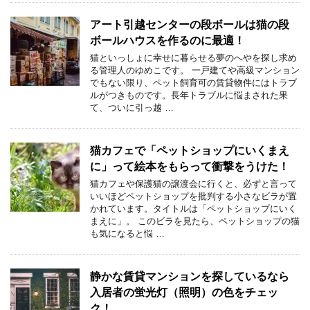
アート引越センターの段ボールは猫の段
ボールハウスを作るのに最適！
猫といっしょに幸せに暮らせる夢のへやを探し求め
る管理人のゆめこです。 一戸建てや高級マンション
でもない限り、ペット飼育可の賃貸物件にはトラブ
ルがつきものです。長年トラブルに悩まされた果
て、ついに引っ越 …
猫カフェで「ペットショップにいくまえ
に」って絵本をもらって衝撃をうけた！
猫カフェや保護猫の譲渡会に行くと、必ずと言って
いいほどペットショップを批判する小さなビラが置
かれています。タイトルは「ペットショップにいく
まえに」。 このビラを見たら、ペットショップの猫
も気になると悩 …
静かな賃貸マンションを探しているなら
入居者の蛍光灯（照明）の色をチェッ
ク！