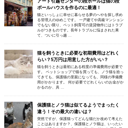
アート引越センターの段ボールは猫の段
ボールハウスを作るのに最適！
猫といっしょに幸せに暮らせる夢のへやを探し求め
る管理人のゆめこです。 一戸建てや高級マンション
でもない限り、ペット飼育可の賃貸物件にはトラブ
ルがつきものです。長年トラブルに悩まされた果
て、ついに引っ越 …
猫を飼うときに必要な初期費用はどれく
らい？5万円は用意した方がいい？
猫を飼うときは最初にある程度の準備費用が必要で
す。 ペットショップで猫を買っても、ノラ猫を拾っ
てきても、保護猫の里親になっても、同様の準備費
用がかかります。 何が必要でどれくらいのお金がか
かるのか、具 …
保護猫とノラ猫は似てるようでまったく
違う！その最大の違いは？
突然ですが、保護猫ってどんな猫だか改めて考えた
ことはありますか？、保護猫とノラ猫は、いったい