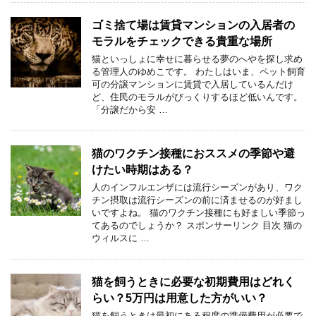
ゴミ捨て場は賃貸マンションの入居者の
モラルをチェックできる貴重な場所
猫といっしょに幸せに暮らせる夢のへやを探し求め
る管理人のゆめこです。 わたしはいま、ペット飼育
可の分譲マンションに賃貸で入居しているんだけ
ど、住民のモラルがびっくりするほど低いんです。
「分譲だから安 …
猫のワクチン接種におススメの季節や避
けたい時期はある？
人のインフルエンザには流行シーズンがあり、ワク
チン摂取は流行シーズンの前に済ませるのが好まし
いですよね。 猫のワクチン接種にも好ましい季節っ
てあるのでしょうか？ スポンサーリンク 目次 猫の
ウィルスに …
猫を飼うときに必要な初期費用はどれく
らい？5万円は用意した方がいい？
猫を飼うときは最初にある程度の準備費用が必要で